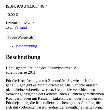
ISBN: 978-3-933617-48-4
10,00
€
Enthält 7% MwSt.
zzgl.
Versand
2.
Kasseler
In den Warenkorb
Weihnachtsheft
-
Beschreibung
Leckere
Rezepte
Beschreibung
für
die
Advents-
Herausgeber: Freunde des Stadtmuseums e.V.
und
euregioverlag 2011
Weihnachtszeit
Menge
Für die Kochfreudigen mit Zeit und Muße, wie auch für die
ganz Eiligen gibt es Menüvorschläge. Die Gerichte müssen
nicht alleine zubereitet werden. Gerade die verschiedenen
Schwierigkeitsgrade der Gerichte laden zu einem gemeinsamen
Kochvergnügen mit Kindern, Enkelkindern oder Freunden ein.
Für diejenigen, die lieber alleine kochen, gibt es Gerichte, die
sich gut vorbereiten lassen, sodass der eigentliche Festtag ganz