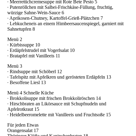
∙ Meerrettichcremesuppe mit Rote Bete Pesto 5
∙ Putenröllchen mit Salbei-Frischkäse-Füllung, fruchtig,
würzige Sahne-Wein-Sauce 6
∙ Aprikosen-Chutney, Kartoffel-Grieß-Plätzchen 7
∙ Lebkucheneis an einem Himbeersaucenspiegel, garniert mit
Sahnetupfen 8
Menü 2
∙ Kürbissuppe 10
∙ Erdäpfelstrudel mit Vogerlsalat 10
∙ Bratapfel mit Vanilleeis 11
Menü 3
∙ Rindsuppe mit Schöberl 12
∙ Tafelspitz mit Apfelkren und gerösteten Erdäpfeln 13
∙ Besoffene Liesl 13
Menü 4 Schnelle Küche
∙ Brokkolisuppe mit frischen Brokkoliröschen 14
∙ Hirschbraten an Likörsauce mit Schupfnudeln und
Apfelrotkraut 15
∙ Heidelbeeromelette mit Vanilleeis und Fruchtsoße 15
Für jeden Etwas
Orangensalat 17
Thüringer Klöße und Kaninchenbraten 18