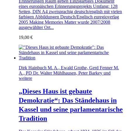
Erinnerungen Raum geben Einzigartiges Dokument
eines europäischen Erinnerungsprojekts Umfang: 128
Seiten, DIN A4 zweisprachig deutsch/english mit vielen
farbigen Abbildungen Deutsch/Englisch euregioverlag
2005 Making Memories Matter wurde 2007/2008
ausgewählter Ort...
19,00
€
Dirk Hainbuch M. A., Ewald Grothe, Gerd Fenner M.
A., PD Dr. Walter Mühlhausen, Peter Barkey und
weitere
„Dieses Haus ist gebaute
Demokratie“: Das Ständehaus in
Kassel und seine parlamentarische
Tradition