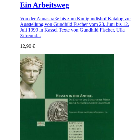
Ein Arbeitsweg
Von der Annastraße bis zum Kunigundishof Katalog zur
Ausstellung von Gundhild Fischer vom 23. Juni bis 12.
Juli 1999 in Kassel Texte von Gundhild Fischer, Ulla
Zifreund...
12,90
€