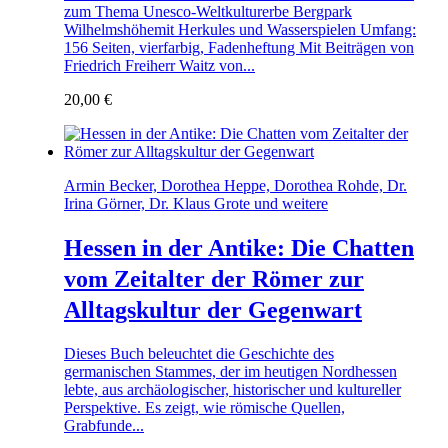
zum Thema Unesco-Weltkulturerbe Bergpark
Wilhelmshöhemit Herkules und Wasserspielen Umfang:
156 Seiten, vierfarbig, Fadenheftung Mit Beiträgen von
Friedrich Freiherr Waitz von...
20,00
€
Armin Becker, Dorothea Heppe, Dorothea Rohde, Dr.
Irina Görner, Dr. Klaus Grote und weitere
Hessen in der Antike: Die Chatten
vom Zeitalter der Römer zur
Alltagskultur der Gegenwart
Dieses Buch beleuchtet die Geschichte des
germanischen Stammes, der im heutigen Nordhessen
lebte, aus archäologischer, historischer und kultureller
Perspektive. Es zeigt, wie römische Quellen,
Grabfunde...